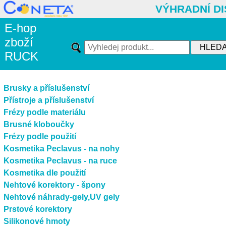
VÝHRADNÍ D
E-hop
zboží
RUCK
Brusky a příslušenství
Přístroje a příslušenství
Frézy podle materiálu
Brusné kloboučky
Frézy podle použití
Kosmetika Peclavus - na nohy
Kosmetika Peclavus - na ruce
Kosmetika dle použití
Nehtové korektory - špony
Nehtové náhrady-gely,UV gely
Prstové korektory
Silikonové hmoty